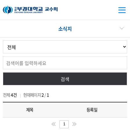
소식지
전체
4건
현재페이지
2
/
1
제목
등록일
1